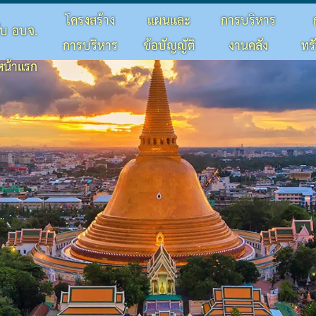
โครงสร้าง
แผนและ
การบริหาร
กับ อบจ.
การบริหาร
ข้อบัญญัติ
งานคลัง
ทร
หน้าแรก
จัดหาพัสดุ
เดือน
ลประจำปี
การปฏิบัติหน้าที่
ประจำปี
งกัด
 เดือน
ยในหน่วยงาน
มและความโปร่งใสภายในหน่วยงาน