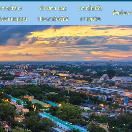
การบริหาร
ข่าวสาร และ
การป้องกัน
ติดต่อเรา
ัพยากรบุคคล
ประชาสัมพันธ์
การทุจริต
×
×
×
×
×
×
×