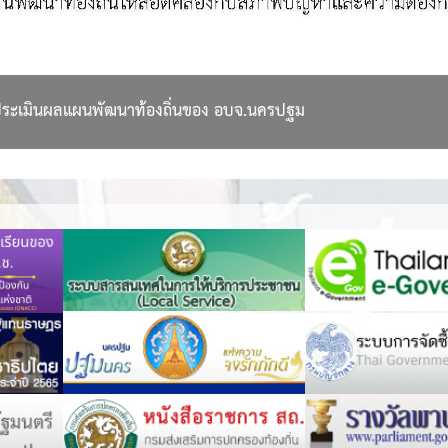
ะประเมินผลแผนพัฒนาท้องถิ่นของ อบจ.นครปฐม