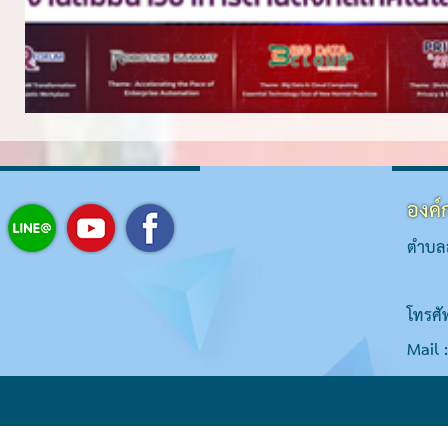
องค์
ตำบลส
โทรศั
Mail 