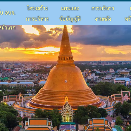
โครงสร้าง
แผนและ
การบริหาร
กับ อบจ.
การบริหาร
ข้อบัญญัติ
งานคลัง
ทร
หน้าแรก
จัดหาพัสดุ
เดือน
ลประจำปี
การปฏิบัติหน้าที่
ประจำปี
งกัด
 เดือน
ยในหน่วยงาน
มและความโปร่งใสภายในหน่วยงาน