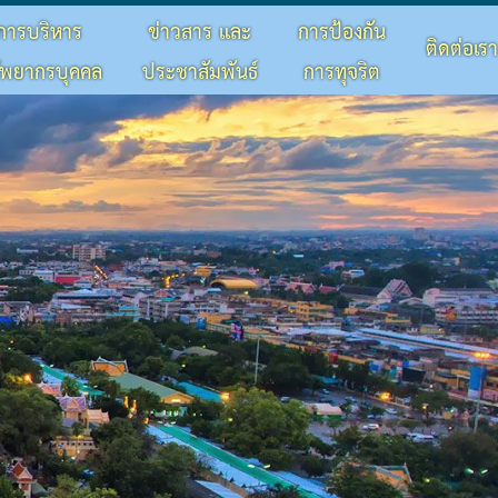
การบริหาร
ข่าวสาร และ
การป้องกัน
ติดต่อเรา
ัพยากรบุคคล
ประชาสัมพันธ์
การทุจริต
×
×
×
×
×
×
×