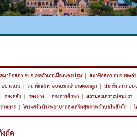
นินงาน
ความโปร่งใส
สมาชิกสภา อบจ.เขตอำเภอเมืองนครปฐม
|
สมาชิกสภา อบจ.เขตอ
เภอบางเลน
|
สมาชิกสภา อบจ.เขตอำเภอดอนตูม
|
สมาชิกสภา อบ
|
กองคลัง
|
กองช่าง
|
กองการศึกษา
|
สถานสงเคราะห์คนชรา
|
นราชการ
|
โครงสร้างโรงพยาบาลส่งเสริมสุขภาพตำบลในสังกัด
|
โ
ังกัด