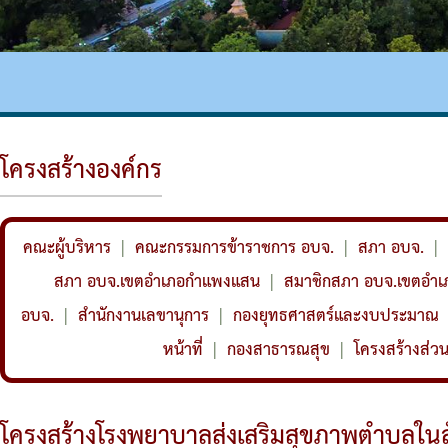
เงินสะสม
สรุปผลการจัดซื้อจัดจ้าง
รายงานผลการดำเนินการป้องกันการทุจริต
ความก้าวหน้าในการดำเนินงานตามแผนการดำเ
หนังสือราชการ
ข่าวประชาสัมพันธ์เพื่อเสริมสร้างคุณธรรมและ
สถิติข้อมูลการให้บริการประชาชน
โครงสร้างองค์กร
คณะผู้บริหาร
|
คณะกรรมการข้าราชการ อบจ.
|
สภา อบจ.
|
สภา อบจ.เขตอำเภอกำแพงแสน
|
สมาชิกสภา อบจ.เขตอำ
อบจ.
|
สำนักงานเลขานุการ
|
กองยุทธศาสตร์และงบประมาณ
หน้าที่
|
กองสาธารณสุข
|
โครงสร้างส่ว
โครงสร้างโรงพยาบาลส่งเสริมสุขภาพตำบลในส