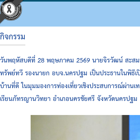
กิจกรรม
ประวัติ อบจ.
โครงสร้างองค์กร
ข้อบัญญัติงบประมาณ
แผนจัดซื้อจัดจ้างหรือจัดหาพัสดุ
ประมวลจริยธรรม
กิจกรรม อบจ.
การดำเนินการเพื่อจัดการความเสี่ยง
วันพฤหัสบดีที่ 28 พฤษภาคม 2569 นายจิรวัฒน์ สะส
ข้อมูลพื้นฐาน
โครงสร้างผู้บริหาร
แผนพัฒนาท้องถิ่น
รายงานความก้าวหน้าการจัดซื้อจัดจ้างหรือการ
แผนการบริหารและพัฒนาบุคคล
ข่าวประชาสัมพันธ์
แนวทางปฏิบัติเรื่องร้องเรียน
ทรัพย์ทวี รองนายก อบจ.นครปฐม เป็นประธานในพิธีเป
วิสัยทัศน์
โครงสร้างฝ่ายการเมือง
แผนดำเนินงาน
สรุปผลการจัดซื้อจัดจ้างหรือการจัดหาพัสดุราย
รายงานผลการบริหารและพัฒนาทรัพยากรบุคค
ประชาสัมพันธ์สภา
ประกาศเจตนารมณ์ นโยบาย No Gift Policy จาก
บ้านที่ดี ในมุมมองการท่องเที่ยวเชิงประสบการณ์ผ่า
อำนาจหน้าที่
โครงสร้างส่วนราชการ
ผลการดำเนินงาน
รายงานผลการจัดซื้อจัดจ้างหรือการจัดหาพัสดุ
หลักเกณฑ์การบริหารทรัพยากรบุคคล
มติที่ประชุมสภา
แผนปฏิบัติการป้องกันการทุจริต
เรียนภัทรญานวิทยา อำเภอนครชัยศรี จังหวัดนครปฐม
โครงสร้างโรงพยาบาลส่งเสริมสุขภาพตำบลในสั
รายงานติดตามผลการดำเนินการประจำปี รอบ 6
รายงานการประชุมสภา
มาตรการส่งเสริมคุณธรรมและความโปร่งใสภา
โครงสร้างการบริหารงาน
รายงานติดตามผลการดำเนินการประจำปี
ประกาศจัดซื้อจัดจ้าง
รายงานผลการดำเนินการเพื่อส่งเสริมคุณธรร
เงินสะสม
สรุปผลการจัดซื้อจัดจ้าง
รายงานผลการดำเนินการป้องกันการทุจริต