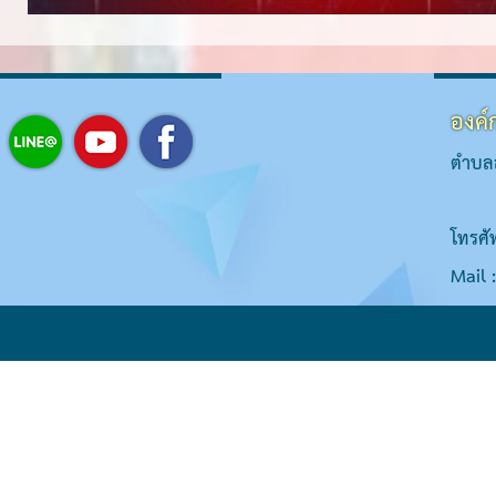
องค์
ตำบลส
โทรศั
Mail 