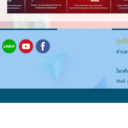
องค์
ตำบลส
โทรศั
Mail 