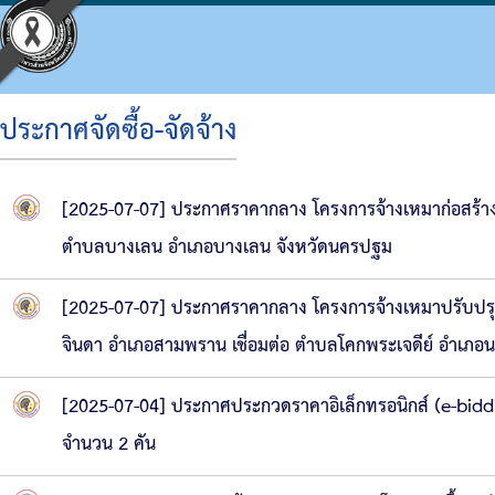
ประกาศจัดซื้อ-จัดจ้าง
ประวัติ อบจ.
โครงสร้างองค์กร
ข้อบัญญัติงบประมาณ
แผนจัดซื้อจัดจ้างหรือจัดหาพัสดุ
ประมวลจริยธรรม
กิจกรรม อบจ.
การดำเนินการเพื่อจัดการความเสี่ยง
[2025-07-07] ประกาศราคากลาง โครงการจ้างเหมาก่อสร้างกำ
ข้อมูลพื้นฐาน
โครงสร้างผู้บริหาร
แผนพัฒนาท้องถิ่น
รายงานความก้าวหน้าการจัดซื้อจัดจ้างหรือการ
แผนการบริหารและพัฒนาบุคคล
ข่าวประชาสัมพันธ์
แนวทางปฏิบัติเรื่องร้องเรียน
ตำบลบางเลน อำเภอบางเลน จังหวัดนครปฐม
วิสัยทัศน์
โครงสร้างฝ่ายการเมือง
แผนดำเนินงาน
สรุปผลการจัดซื้อจัดจ้างหรือการจัดหาพัสดุราย
รายงานผลการบริหารและพัฒนาทรัพยากรบุคค
ประชาสัมพันธ์สภา
ประกาศเจตนารมณ์ นโยบาย No Gift Policy จาก
[2025-07-07] ประกาศราคากลาง โครงการจ้างเหมาปรับปรุง
อำนาจหน้าที่
โครงสร้างส่วนราชการ
ผลการดำเนินงาน
รายงานผลการจัดซื้อจัดจ้างหรือการจัดหาพัสดุ
หลักเกณฑ์การบริหารทรัพยากรบุคคล
มติที่ประชุมสภา
แผนปฏิบัติการป้องกันการทุจริต
จินดา อำเภอสามพราน เชื่อมต่อ ตำบลโคกพระเจดีย์ อำเภอน
โครงสร้างโรงพยาบาลส่งเสริมสุขภาพตำบลในสั
รายงานติดตามผลการดำเนินการประจำปี รอบ 6
รายงานการประชุมสภา
มาตรการส่งเสริมคุณธรรมและความโปร่งใสภา
[2025-07-04] ประกาศประกวดราคาอิเล็กทรอนิกส์ (e-biddin
โครงสร้างการบริหารงาน
รายงานติดตามผลการดำเนินการประจำปี
ประกาศจัดซื้อจัดจ้าง
รายงานผลการดำเนินการเพื่อส่งเสริมคุณธรร
จำนวน 2 คัน
เงินสะสม
สรุปผลการจัดซื้อจัดจ้าง
รายงานผลการดำเนินการป้องกันการทุจริต