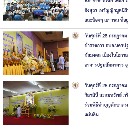
สภากาชาดไทย ได้แก่ ร
อังสุวร เหรัญญิกมูลนิธ
และน้องๆ เยาวชน ที่อยู่
วันศุกร์ที่ 28 กรกฎา
ข้าราชการ อบจ.นครปฐม
ชัยมงคล เนื่องในโอก
อาคารปฐมสัมมาคาร อ
วันศุกร์ที่ 28 กรกฎา
วิลาสินี สะสมทรัพย์ ภ
ร่วมพิธีทำบุญตักบาตร
แผ่นดิน