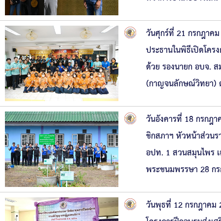
วันศุกร์ที่ 21 กรกฎา
ประธานในพิธีเปิดโคร
ด้วย รองนายก อบจ. สม
(กาญจนลักษณ์วิทยา)
วันอังคารที่ 18 กรกฎ
ชิกสภาฯ หัวหน้าส่วน
อปท. 1 สวนสมุนไพร เฉล
พระชนมพรรษา 28 กรกฎ
วันพุธที่ 12 กรกฎาคม