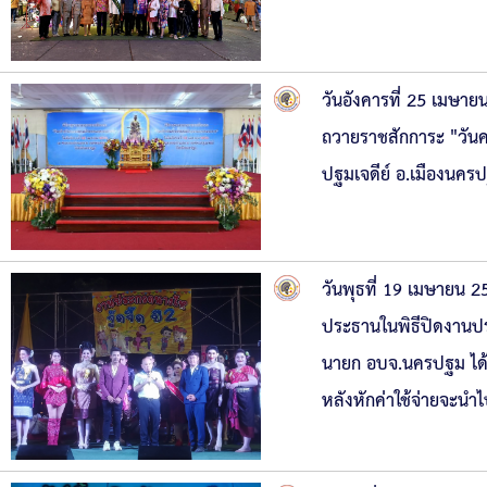
วันอังคารที่ 25 เมษา
ถวายราชสักการะ "วั
ปฐมเจดีย์ อ.เมืองนค
วันพุธที่ 19 เมษายน
ประธานในพิธีปิดงานปร
นายก อบจ.นครปฐม ได้ส
หลังหักค่าใช้จ่ายจะนำ