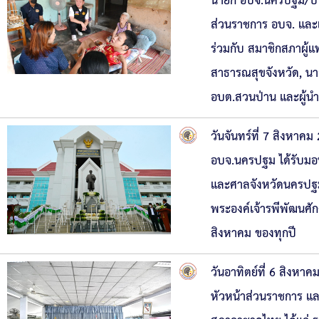
นายก อบจ.นครปฐม/ประ
ความก้าวหน้าในการดำเนินงานตามแผนการดำเ
หนังสือราชการ
ส่วนราชการ อบจ. และเ
ร่วมกับ สมาชิกสภาผู้
ข่าวประชาสัมพันธ์เพื่อเสริมสร้างคุณธรรมและ
สาธารณสุขจังหวัด, นา
สถิติข้อมูลการให้บริการประชาชน
อบต.สวนป่าน และผู้นำช
วันจันทร์ที่ 7 สิงหาคม
อบจ.นครปฐม ได้รับมอบ
และศาลจังหวัดนครปฐม โ
พระองค์เจ้ารพีพัฒนศัก
สิงหาคม ของทุกปี
วันอาทิตย์ที่ 6 สิงห
หัวหน้าส่วนราชการ แล