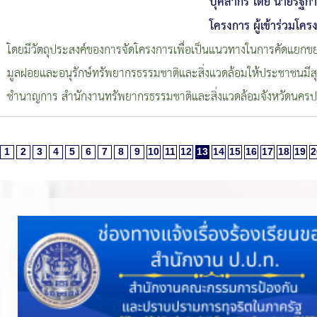
บุคลากร โดย นายรัฐก
โครงการ ผู้เข้าร่วมโค
โดยมีวัตถุประสงค์ของการจัดโครงการเพื่อเป็นแนวทางในการคัดแยกขย
มูลฝอยและอนุรักษ์ทรัพยากรธรรมชาติและสิ่งแวดล้อมให้ประชาชนมีสุขภ
ชำนาญการ สำนักงานทรัพยากรธรรมชาติและสิ่งแวดล้อมจังหวัดนคร
1
2
3
4
5
6
7
8
9
10
11
12
13
14
15
16
17
18
19
2