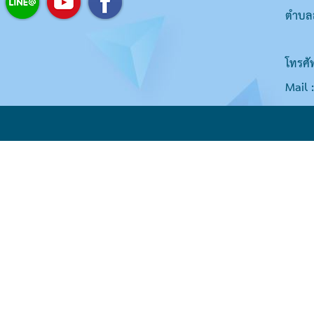
ตำบลส
โทรศั
Mail 