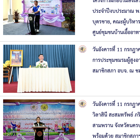
โครงการฝึกอบรมส่งเส
ประจำปีงบประมาณ พ.ศ.
บุตรชาย, คณะผู้บริห
ศูนย์ชุมชนบ้านเอื้ออา
วันอังคารที่ 11 กรกฎ
การประชุมชมรมผู้สูงอ
สมาชิกสภา อบจ. ณ ชม
วันอังคารที่ 11 กรกฎ
วิลาสินี สะสมทรัพย์ ภร
สามพราน จังหวัดนคร
พร้อมด้วย สมาชิกสภา