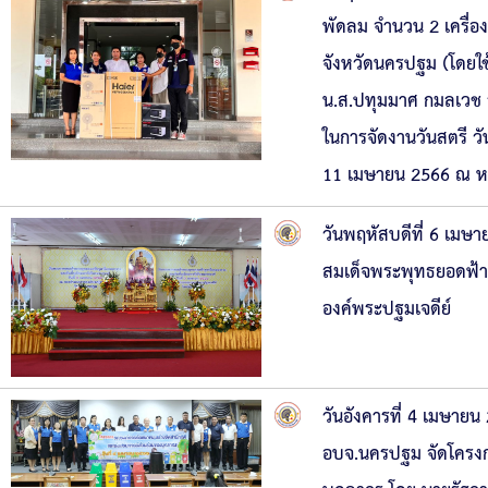
พัดลม จำนวน 2 เครื่อ
จังหวัดนครปฐม (โดยใ
น.ส.ปทุมมาศ กมลเวช ร
ในการจัดงานวันสตรี วั
11 เมษายน 2566 ณ หอ
วันพฤหัสบดีที่ 6 เมษ
สมเด็จพระพุทธยอดฟ้า
องค์พระปฐมเจดีย์
วันอังคารที่ 4 เมษา
อบจ.นครปฐม จัดโครงกา